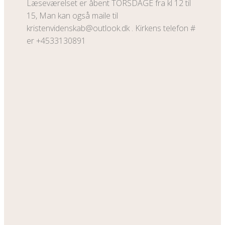
Læseværelset er åbent TORSDAGE fra kl 12 til
15, Man kan også maile til
kristenvidenskab@outlook.dk . Kirkens telefon #
er +4533130891