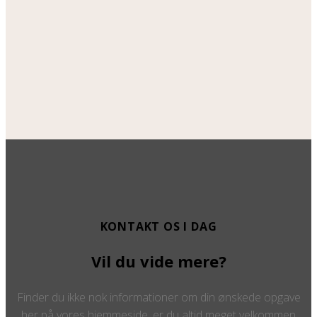
KONTAKT OS I DAG
Vil du vide mere?
Finder du ikke nok informationer om din ønskede opgave
her på vores hjemmeside, er du altid meget velkommen