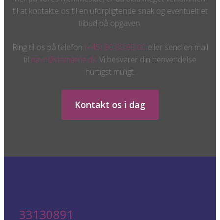
til at kontakte os til en uforpligtende snak og eventuelt et
tilbud på opgaven.
Ring til os på telefon
(+45) 00 00 00 00
eller send en mail
til
navn@domæne.dk
. Vi besvarer din henvendelse
hurtigst muligt.
Kontakt os i dag
33130891